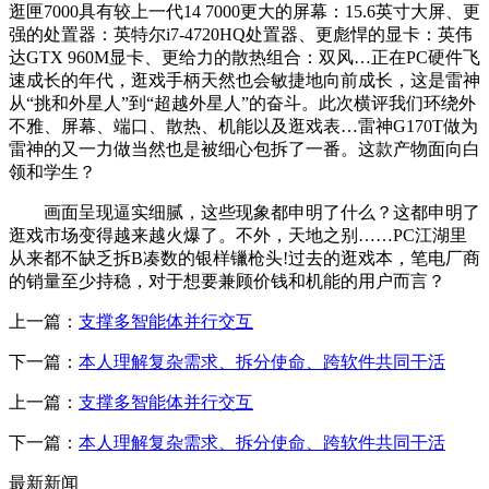
逛匣7000具有较上一代14 7000更大的屏幕：15.6英寸大屏、更
强的处置器：英特尔i7-4720HQ处置器、更彪悍的显卡：英伟
达GTX 960M显卡、更给力的散热组合：双风…正在PC硬件飞
速成长的年代，逛戏手柄天然也会敏捷地向前成长，这是雷神
从“挑和外星人”到“超越外星人”的奋斗。此次横评我们环绕外
不雅、屏幕、端口、散热、机能以及逛戏表…雷神G170T做为
雷神的又一力做当然也是被细心包拆了一番。这款产物面向白
领和学生？
画面呈现逼实细腻，这些现象都申明了什么？这都申明了
逛戏市场变得越来越火爆了。不外，天地之别……PC江湖里
从来都不缺乏拆B凑数的银样镴枪头!过去的逛戏本，笔电厂商
的销量至少持稳，对于想要兼顾价钱和机能的用户而言？
上一篇：
支撑多智能体并行交互
下一篇：
本人理解复杂需求、拆分使命、跨软件共同干活
上一篇：
支撑多智能体并行交互
下一篇：
本人理解复杂需求、拆分使命、跨软件共同干活
最新新闻