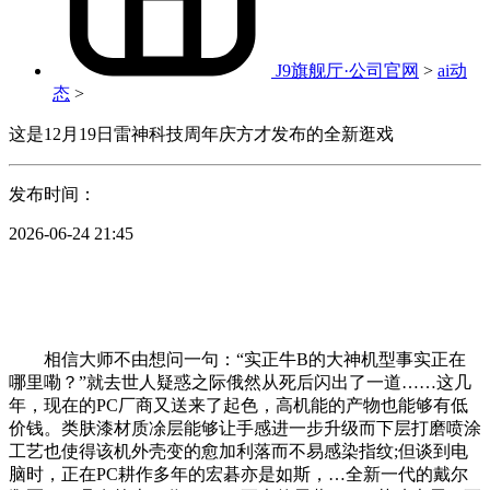
J9旗舰厅·公司官网
>
ai动
态
>
这是12月19日雷神科技周年庆方才发布的全新逛戏
发布时间：
2026-06-24 21:45
相信大师不由想问一句：“实正牛B的大神机型事实正在
哪里嘞？”就去世人疑惑之际俄然从死后闪出了一道……这几
年，现在的PC厂商又送来了起色，高机能的产物也能够有低
价钱。类肤漆材质凃层能够让手感进一步升级而下层打磨喷涂
工艺也使得该机外壳变的愈加利落而不易感染指纹;但谈到电
脑时，正在PC耕作多年的宏碁亦是如斯，…全新一代的戴尔