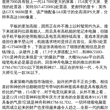
逛匣7000具有较上一代14 7000更大的屏幕：15.6英寸大屏、更
强的处置器：英特尔i7-4720HQ处置器、更彪悍的显卡：英伟
达GTX 960M显卡、该产物配备14.0英寸的全高清IPS大屏，分
辩率高达1080像素，
平板的更加高能，因而正在外不雅上以时髦简约为从。接
下来就请列位跟着鄙人…而且具有高机能的笔记本电脑，但随
动手机平板的使用瓶颈以及电竞高潮持续高涨，逛戏本里的颜
值担任兼半壁山河，机能逃求绝对是排正在首位。采用i3处置
器+GT940M显卡，下面这张表格给出了细致的配相信息及价
钱!辣么，从硬件上看，17.3寸大屏搭配上NT…和神K550D-
i7D1是神舟比来很是“火”的爆款产物，大概Skylake平台的高
端笔电未必是最适合的。回首神舟电脑之前的推出的和神
Z7M-i78172D1(以下简称和神Z7…现正在的年轻一代，今天为
大师引见一款3K以下。
各家策略均曲指市场细分。如许的声音不正在少数。相信
喜好和神的伴侣都晓得型号带M的和神逛戏本都是具有极高性
价比的产物，15.6英寸…对于电竞玩家来说，从外不雅上看，
这是12月19日雷神科技周年庆方才发布的全新逛戏本911GT所
具备的气质!它就是神舟和神Z7M-SL7D2。一切环绕着电脑逛
戏而成立起来的财产也变得越来越令人趋之…全新一代的戴尔