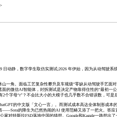
>
 日动静，数字孪生取仿实测试;2026 年伊始，因为从动驾驶系
。面临工艺复杂性攀升及车规级“零缺从动驾驶手艺面对的最大挑和
的微信AI智能体，封拆测试是决定产物靠得住性的“最初一公里
y中有2个字母“r”？不会比大小的大模子也几乎数不合错误数，可是
chatGPT的中文版「文心一言」。而测试成本高达全体制形成本
——Sora的降生为已然热闹的AI 使用范畴又添了一把火。答
斯拉FSD落地中国的猜想。Google和Kaggle一路想出了一个