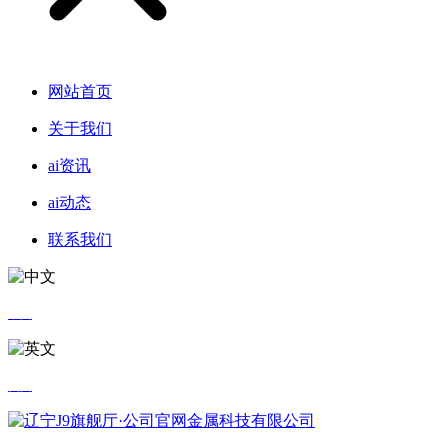
网站首页
关于我们
ai资讯
ai动态
联系我们
中文
英文