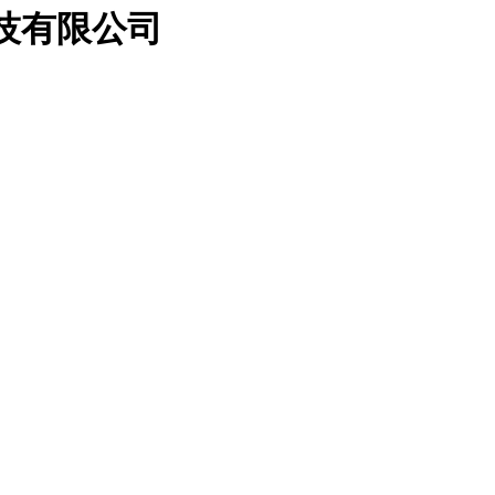
科技有限公司