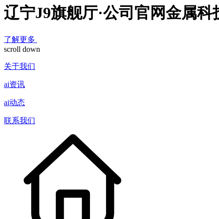
辽宁J9旗舰厅·公司官网金属
了解更多
scroll down
关于我们
ai资讯
ai动态
联系我们