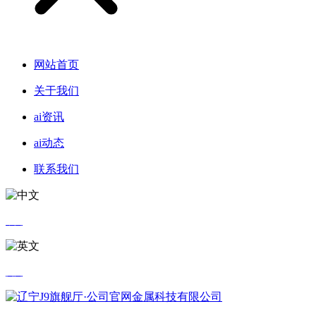
网站首页
关于我们
ai资讯
ai动态
联系我们
中文
英文