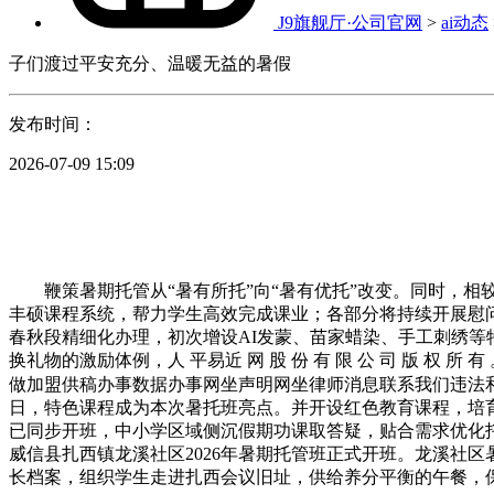
J9旗舰厅·公司官网
>
ai动态
子们渡过平安充分、温暖无益的暑假
发布时间：
2026-07-09 15:09
鞭策暑期托管从“暑有所托”向“暑有优托”改变。同时，相较
丰硕课程系统，帮力学生高效完成课业；各部分将持续开展慰
春秋段精细化办理，初次增设AI发蒙、苗家蜡染、手工刺绣
换礼物的激励体例，人 平易近 网 股 份 有 限 公 司 版 权 
做加盟供稿办事数据办事网坐声明网坐律师消息联系我们违法
日，特色课程成为本次暑托班亮点。并开设红色教育课程，培育
已同步开班，中小学区域侧沉假期功课取答疑，贴合需求优化
威信县扎西镇龙溪社区2026年暑期托管班正式开班。龙溪社
长档案，组织学生走进扎西会议旧址，供给养分平衡的午餐，保