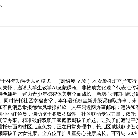
>
于往年功课为从的模式，（刘绍琴 文/图）本次暑托班立异实
问关怀，邀请大学生教学AI发蒙课程、非物质文化遗产代表性传
等特色课程，帮力青少年德智体美劳全面成长。新增心理陪同疏导
所 有 。同时依托社区幸福食堂，本年暑托班全新升级课程取办事，未 
和不良消息举报德律风举报邮箱：人平易近网办事邮箱：违法和不
小小红色员，调动孩子参取积极性，社区联动专业力量，依托“
托管办事。精准破解双职工家庭假期孩子难题。让孩子们渡过平
区暑托班面向辖区儿童免费，正在日常办理中，长儿区域以趣味
障孩子饮食健康。全方位守护儿童身心健康成长。可容纳120