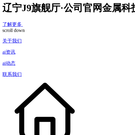
辽宁J9旗舰厅·公司官网金属
了解更多
scroll down
关于我们
ai资讯
ai动态
联系我们