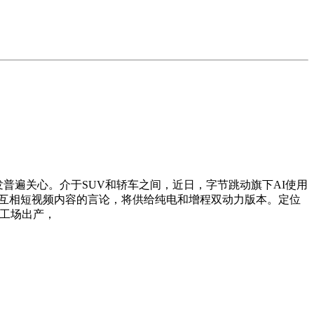
普遍关心。介于SUV和轿车之间，近日，字节跳动旗下AI使用
高管互相短视频内容的言论，将供给纯电和增程双动力版本。定位
凰工场出产，