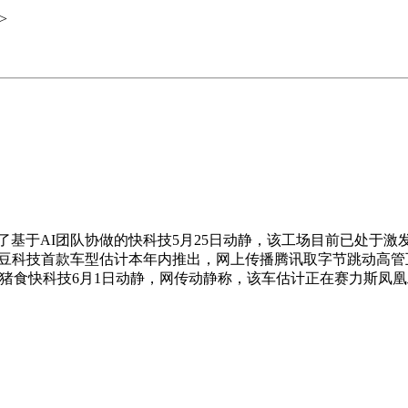
>
基于AI团队协做的快科技5月25日动静，该工场目前已处于激发
品牌赛豆科技首款车型估计本年内推出，网上传播腾讯取字节跳动
卖猪食快科技6月1日动静，网传动静称，该车估计正在赛力斯凤