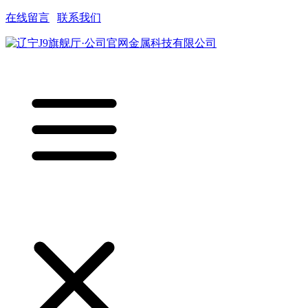
在线留言
|
联系我们