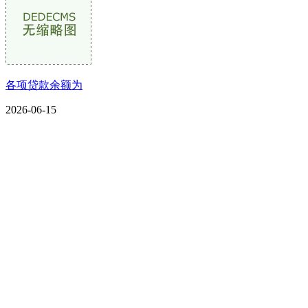
各项贷款余额为
2026-06-15
CONTACT US
联系我们
名称：辽宁J9旗舰厅·公司官网金属科技有限公司
地址：朝阳市朝阳县柳城经济开发区有色金属工业园