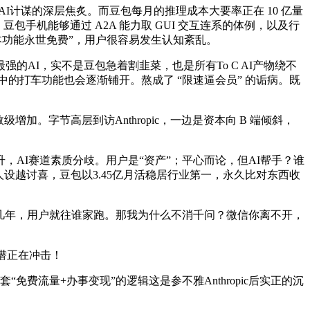
计谋的深层焦炙。而豆包每月的推理成本大要率正在 10 亿量
手机能够通过 A2A 能力取 GUI 交互连系的体例，以及行
本功能永世免费”，用户很容易发生认知紊乱。
I，实不是豆包急着割韭菜，也是所有To C AI产物绕不
中的打车功能也会逐渐铺开。熬成了 “限速逼会员” 的诟病。既
。字节高层到访Anthropic，一边是资本向 B 端倾斜，
I赛道素质分歧。用户是“资产”；平心而论，但AI帮手？谁
设越讨喜，豆包以3.45亿月活稳居行业第一，永久比对东西收
几年，用户就往谁家跑。那我为什么不消千问？微信你离不开，
潜正在冲击！
流量+办事变现”的逻辑这是参不雅Anthropic后实正的沉