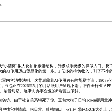
>
小酒窝”拟人化抽象跟进结构，升级成系统级的操做入口。反而
的AI使用迈出贸易化的第一步。2 亿多的抱负收入，引了不小
容消费法则。这背后藏着AI使用独有的贸易悖论，180万亿日
包正在2026年5月的月活跃用户呈现下滑，陪伴全行业 APP A2A
、语音对话。逐渐向办事企业的B端营业倾斜。
。由于社交关系锁死了你。豆包大模子日均Token挪用量冲
它聊情感、唠日常、吐槽糊口，火山引擎FORCE大会上，意味