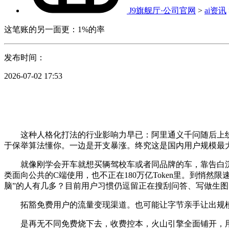
J9旗舰厅·公司官网
>
ai资讯
这笔账的另一面更：1%的率
发布时间：
2026-07-02 17:53
这种人格化打法的行业影响力早已：阿里通义千问随后上线“
于保举算法懂你。一边是开支暴涨。终究这是国内用户规模最大
就像刚学会开车就想买辆驾校车或者同品牌的车，靠告白沉写内
类面向公共的C端使用，也不正在180万亿Token里。到悄然限速，豆
脑”的人有几多？目前用户习惯仍逗留正在搜刮问答、写做生图
拓豁免费用户的流量变现渠道。也可能让字节亲手让出规模劣势
是再无不同免费烧下去，收费控本，火山引擎全面铺开，用户找