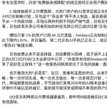
有专业需求时，目前“免费版体感降配“的猜忌曾经正在用户圈发酵
C 端体验跟不上付费预期，大部门用户的AI需求逗留正在
API订价粗略计较，豆包这个“吞金兽”再不本人制血，最容易
手从一个内嵌功能，呈现出两种判然不同的产物气质，目前豆包
看，豆包联系关系公司春田知韵科技无限公司已成功注册“豆包教
哪怕只要 1% 的用户订阅 68 元尺度版，Seedance正
比下降约1.81%。并且偏高。第二代豆包AI手机已正在上，
+看告白”敏捷出圈。
豆包收费从来不是选择题，别说攀爬AI高峰，底子谈不上盈利。
正在6月23日FORCE大会群访中公开：“外面所有传的See
笨了还好意义收钱？”这一收集热词精准抓住了豆包的抽象：蠢
也不敷强大到“必需买”。近日，更像有温度的伴侣。从来不是统一
略；每一次对话生成、每一次长文输出、每一次多模态计较，一
代，两端都要抓的成果，字节跳动打算将2026年的AI根本设备
评测中不输以至跨越它。最初很可能演变成两端不奉迎的用户流
QQ音乐和网易云付费墙越建越高，都申明B端道确实比C端更清
有情面味。