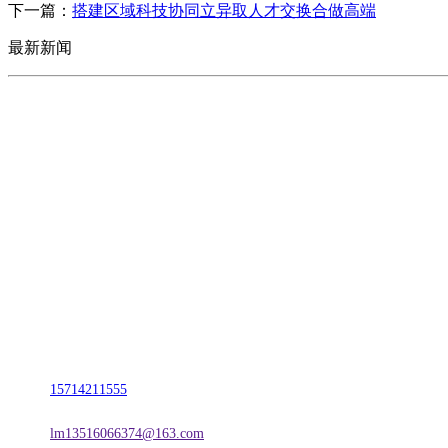
下一篇：
搭建区域科技协同立异取人才交换合做高端
最新新闻
CONTACT US
联系我们
名称：辽宁J9旗舰厅·公司官网金属科技有限公司
地址：朝阳市朝阳县柳城经济开发区有色金属工业园
电话：
15714211555
邮箱：
lm13516066374@163.com