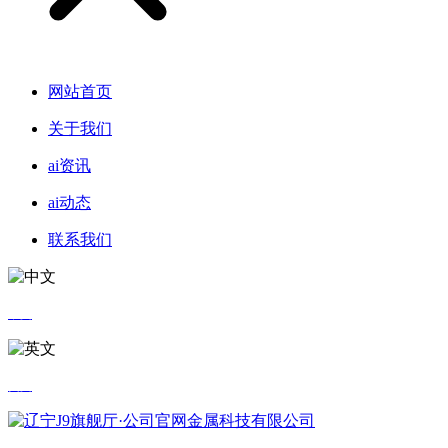
网站首页
关于我们
ai资讯
ai动态
联系我们
中文
英文