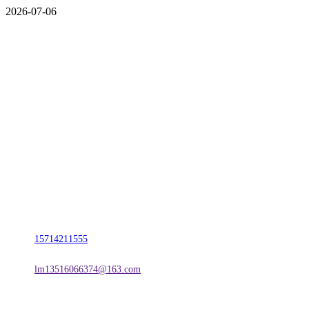
2026-07-06
CONTACT US
联系我们
名称：辽宁J9旗舰厅·公司官网金属科技有限公司
地址：朝阳市朝阳县柳城经济开发区有色金属工业园
电话：
15714211555
邮箱：
lm13516066374@163.com