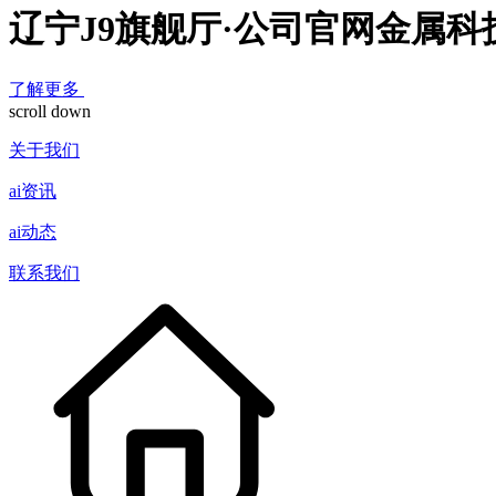
辽宁J9旗舰厅·公司官网金属
了解更多
scroll down
关于我们
ai资讯
ai动态
联系我们