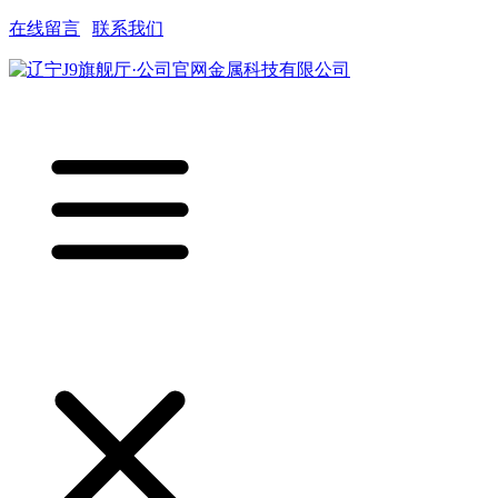
在线留言
|
联系我们