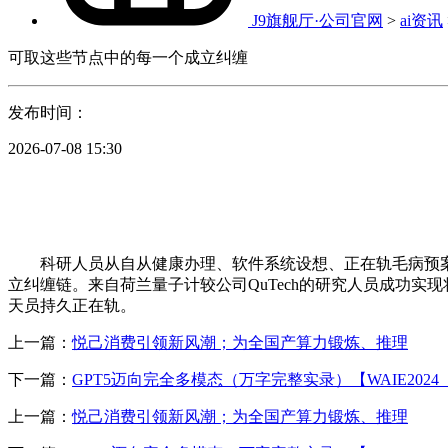
J9旗舰厅·公司官网
>
ai资讯
可取这些节点中的每一个成立纠缠
发布时间：
2026-07-08 15:30
科研人员从自从健康办理、软件系统设想、正在轨毛病预案
立纠缠链。来自荷兰量子计较公司QuTech的研究人员成功实
天员持久正在轨。
上一篇：
悦己消费引领新风潮；为全国产算力锻炼、推理
下一篇：
GPT5迈向完全多模态（万字完整实录）【WAIE2024
上一篇：
悦己消费引领新风潮；为全国产算力锻炼、推理