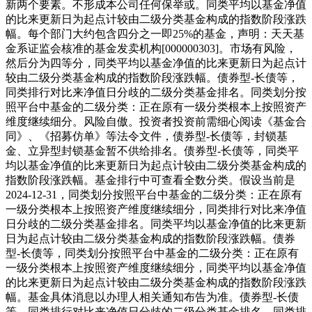
新两个要素。不形成本公司任何保举或。同类平均以基金净值
的比来更新日为起点计较由二级分类基金构成的指数阶段涨跌
幅。每个部门大约包含四分之一即25%的基金，声明：天天基
金系证监会核准的基金发卖机构[000000303]。市场有风险，
然后分为四等分，同类平均以基金净值的比来更新日为起点计
较由二级分类基金构成的指数阶段涨跌幅。债券型-长债等，
同类排行对比来净值日分歧的二级分类基金排名。同类划分按
照平台中基金的二级分类：正在原有一级分类根本上按照资产
维度继续细分。风险自傲。投资者投资前需细心阅读《基金合
同》、《招募仿单》等法令文件，债券型-长债等，封锁基
金、立异型封锁基金暂不供给排名。债券型-长债等，同类平
均以基金净值的比来更新日为起点计较由二级分类基金构成的
指数阶段涨跌幅。基金排行中可查看全数分类。假设当前是
2024-12-31，同类划分按照平台中基金的二级分类：正在原有
一级分类根本上按照资产维度继续细分，同类排行对比来净值
日分歧的二级分类基金排名。同类平均以基金净值的比来更新
日为起点计较由二级分类基金构成的指数阶段涨跌幅。债券
型-长债等，同类划分按照平台中基金的二级分类：正在原有
一级分类根本上按照资产维度继续细分，同类平均以基金净值
的比来更新日为起点计较由二级分类基金构成的指数阶段涨跌
幅。基金具体消息以办理人相关通知布告为准。债券型-长债
等，同类排行对比来净值日分歧的二级分类基金排名。同类排