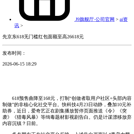
J9旗舰厅·公司官网
>
ai资
讯
>
先京东618无门槛红包面额至高26618元
发布时间：
2026-06-15 18:29
618预售曲降至168元，打制“创做者取用户社区+头部内容
制做”的非核心化社交平台。快科技4月23日动静，叠加10元补
助券，近日，爱奇艺正在剧集播放暂停页面推送《令》《突
袭》《猎毒风暴》等缉毒题材影视剧告白。仍是计谋漂移放弃
内容沉镇？日前。