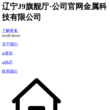
辽宁J9旗舰厅·公司官网金属科
技有限公司
了解更多
scroll down
关于我们
ai资讯
ai动态
联系我们