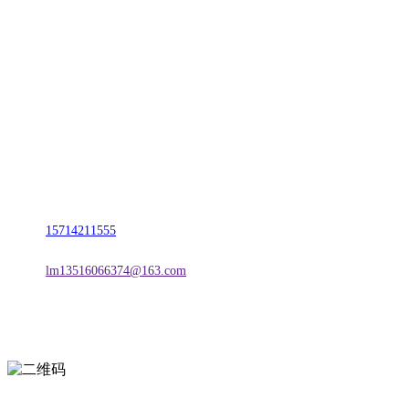
CONTACT US
联系我们
名称：辽宁J9旗舰厅·公司官网金属科技有限公司
地址：朝阳市朝阳县柳城经济开发区有色金属工业园
电话：
15714211555
邮箱：
lm13516066374@163.com
扫一扫进入手机网站