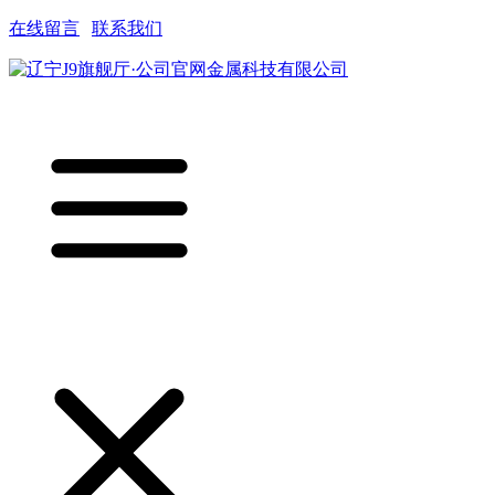
在线留言
|
联系我们