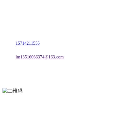
名称：辽宁J9旗舰厅·公司官网金属科技有限公司
地址：朝阳市朝阳县柳城经济开发区有色金属工业园
电话：
15714211555
邮箱：
lm13516066374@163.com
扫一扫进入手机网站