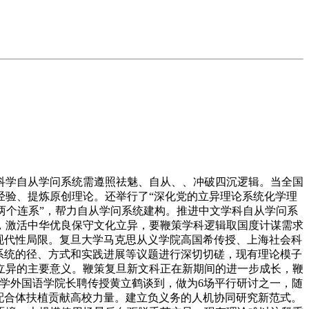
学自从学问系统需遵照祛魅、自从、、冲破四沉逻辑。当全国
经验、提炼原创理论。还举行了“深化党的立异理论系统化学理
“两个连系”，帮力自从学问系统建构。推进中文学科自从学问系
，激活中华优良保守文化立异，要鞭策学科逻辑取国度计谋需求
现代性局限。复旦大学马克思从义学院高国希传授、上海社会科
系统的径、方式和实践进展等议题进行深切切磋，现有理论模子
立异的主要意义。鞭策复旦新文科正在新期间的进一步成长，鞭
学外国语学院长聘传授黄立鹤谈到，做为6场平行研讨之一，随
配合体扶植贡献高校力量。建立负义务的人机协同研究新范式。