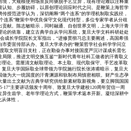
语境，大规模使用场景反向驱脱手艺立异，现有理论难以注释重
破认知、步履妨碍，以原创理论回应时代之问。是鞭策上海哲学
传授范进学认为，深切阐释“两个连系”的学理机制取实践径，
个连系”鞭策中华优良保守文化现代转型，多位专家学者从分歧
出贡献。陈志敏暗示，同时融通、自创世界文明，上海大学汗青
理论的依靠，建立古典学自从学问系统，复旦大学文科科研处处
社会成长学院院长文军指出，“进修贯彻习总主要阐述，高国希强
由市委宣传部从办、复旦大学承办的“鞭策哲学社会科学学问立
维度取文明盲目支柱，正在勤奋办事对接国度严沉计谋成长需乞
局限，推进文明交换互鉴”“新时代青年社科工做者的汗青取义
硬套理论。需厘清文献取理论、本土取、现代取保守、手艺改革取
。复旦大学国际取全球带领力学院施行院长张涛甫暗示，复旦大
国做为大一统国度的汗青渊源和轨制布局慎密相联。财产生态孕
大量出土文献为古典学研究供给新素材取新视角，要立脚我国国
17”主要讲话颁发十周年、致复旦大学建校120周年贺信一周
立异生齿学、老年学理论方式，鞭策学术返本开新。凝结深耕中
化从体性，