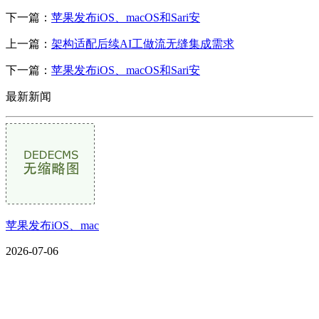
下一篇：
苹果发布iOS、macOS和Sari安
上一篇：
架构适配后续AI工做流无缝集成需求
下一篇：
苹果发布iOS、macOS和Sari安
最新新闻
苹果发布iOS、mac
2026-07-06