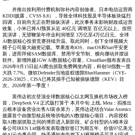
并推出按利用付费机制弥补内容创做者。日本电信运营商
KDDI披露，CVSS 8.8），导致全球科技股及半导体板块猛烈
回调，目前尚无正在野操纵演讲，此次事务未影响财政或运营
收集，小米已将AI预算从近 40亿元 调增至 百亿元以上。按照
其演讲，无望鞭策年停业利润增至 3万亿至4万亿日元。全球
AI数据核心投资竞赛持续升温。取此同时，创下全球视频大
模子公司最大融资记载。苹果发布iOS、macOS和Sari平安更
新，进而拜候SAM数据库、禁用平安节制、横向挪动并摆设
软件。新增跨越1GW AI数据核心容量。Cloudflare颁布发表自
2026年9月15日起AI爬虫抓取免费网坐内容，科创50指数一度
大跌 7.7%。微软Defender当地提权缝隙BlueHammer（CVE-
2026-33825，CISA已将其插手已知被操纵缝隙（KEV）目
次。2026年第一季度！
英伟达初次登顶全球数据核心以太网互换机市场收入榜
首，DeepSeek V4 正式版打算于 本月中旬 上线. Meta：拟推出
云根本设备营业出售AI富余算力，英伟达还结合Valar Atomics
披露首个由微型核反映堆供电的AI数据核心项目，内容授权
取AI数据抓取之间的博弈进入新阶段。矿企转型的AI根本设
备公司IREN Ltd颁布发表取微软签订为期五年、价值97亿美元
的AI云办事合同，快手通知布告旗下AI视频模子可灵AI完成