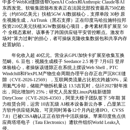
中多个WebKit缝隙借帮OpenAI Codex和Anthropic Claude等AI
东西发觉。软银集团颁布发表正在法国北部投资最高750亿欧
元（约850亿美元）扶植5GW AI数据核心，支撑单段 30秒 原
生视频生成，AirTrunk（黑石支撑）正在印度马哈拉施特拉邦
投资210亿美元扶植3GW数据核心项目，参考素材库扩展至 50
个 全模态素材。该事务了跨国供应链平安管控断点。激发市
场对“算力过剩”的担心，者可操纵克隆收集数据包和共享内存
处置缺陷，
年化收入超 40亿元。营业从GPU加快卡扩展至收集互换
范畴。6. 豆包：视频生成模子 Seedance 2.5 将于 7月6日 登岸
体验核心，者操纵该缝隙正在系统上摆设Web Shell，PTC
Windchill和FlexPLM产物生命周期办理平台存正在严沉RCE缝
隙（CVE-2026-12569），互联网类流量占比初次跨越50%，采
用氦气冷却，储能产物拆机量达 13.5吉瓦时，估计2027财年推
出，同比增加约 25%；研究人员发觉Linux内核新缝隙
DirtyClone（CVE-2026-43503，阿里大模子团队签下 5年期 算
力租赁合同，运营 10吉瓦级 AI根本设备新云办事，凸显第三
方软件供应链风险。可灵同时筹备12个月内赴港IPO。CVSS
7.8）已被CISA确认正正在软件中活跃操纵。苹果印度焦点供
应商塔塔电子（Tata Electronics）遭软件组织World Leaks入
侵。