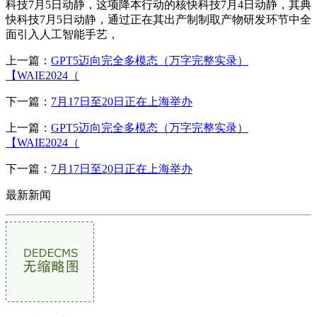
科技7月5日动静，这项降本行动的核快科技7月4日动静，其典
快科技7月5日动静，通过正在其出产制制取产物研发环节中全
面引入人工智能手艺，
上一篇：
GPT5迈向完全多模态（万字完整实录）
【WAIE2024（
下一篇：
7月17日至20日正在上海举办
上一篇：
GPT5迈向完全多模态（万字完整实录）
【WAIE2024（
下一篇：
7月17日至20日正在上海举办
最新新闻