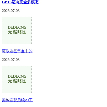
GPT5迈向完全多模态
2026-07-08
可取这些节点中的
2026-07-08
架构适配后续AI工